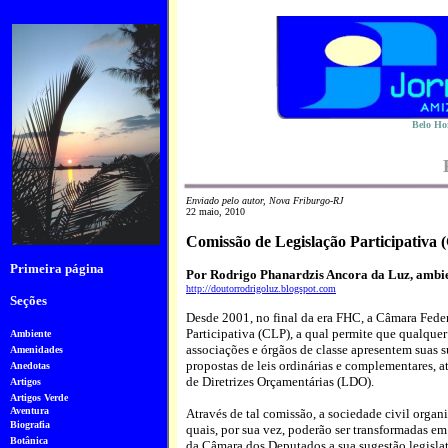
Belo Hor
Enviado pelo autor, Nova Friburgo-RJ
22 maio, 2010
Comissão de Legislação Participativa
Primeira página
Por Rodrigo Phanardzis Ancora da Luz, ambie
http://doutorrodrigoluz.blogspot.com
Seções
Desde 2001, no final da era FHC, a Câmara Fede
Participativa (CLP), a qual permite que qualquer
Ambiente
associações e órgãos de classe apresentem suas s
Amenidades
propostas de leis ordinárias e complementares, a
Anedotas
de Diretrizes Orçamentárias (LDO).
Artigos
Artigos Verde
Aventura
Através de tal comissão, a sociedade civil organ
Biografia
quais, por sua vez, poderão ser transformadas em
Botânica
da Câmara dos Deputados a sua sugestão legisla