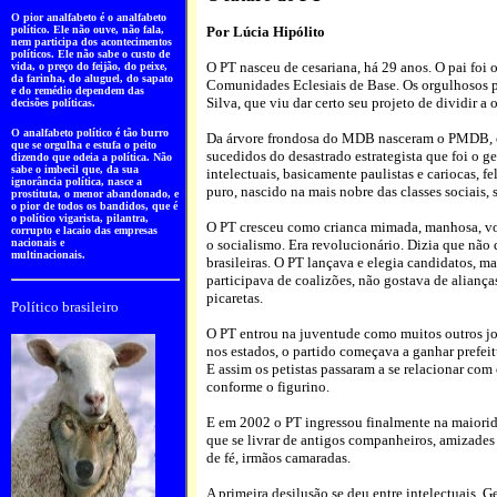
O pior analfabeto é o analfabeto
político. Ele não ouve, não fala,
Por Lúcia Hipólito
nem participa dos acontecimentos
políticos. Ele não sabe o custo de
O PT nasceu de cesariana, há 29 anos. O pai foi o
vida, o preço do feijão, do peixe,
da farinha, do aluguel, do sapato
Comunidades Eclesiais de Base. Os orgulhosos p
e do remédio dependem das
Silva, que viu dar certo seu projeto de dividir a 
decisões políticas.
O analfabeto político é tão burro
Da árvore frondosa do MDB nasceram o PMDB, o 
que se orgulha e estufa o peito
sucedidos do desastrado estrategista que foi o 
dizendo que odeia a política. Não
sabe o imbecil que, da sua
intelectuais, basicamente paulistas e cariocas, f
ignorância política, nasce a
puro, nascido na mais nobre das classes sociais, 
prostituta, o menor abandonado, e
o pior de todos os bandidos, que é
o político vigarista, pilantra,
O PT cresceu como crianca mimada, manhosa, volu
corrupto e lacaio das empresas
nacionais e
o socialismo. Era revolucionário. Dizia que não 
multinacionais.
brasileiras. O PT lançava e elegia candidatos, 
participava de coalizões, não gostava de aliança
picaretas.
Político brasileiro
O PT entrou na juventude como muitos outros j
nos estados, o partido começava a ganhar prefeit
E assim os petistas passaram a se relacionar com
conforme o figurino.
E em 2002 o PT ingressou finalmente na maiorida
que se livrar de antigos companheiros, amizades
de fé, irmãos camaradas.
A primeira desilusão se deu entre intelectuais. G