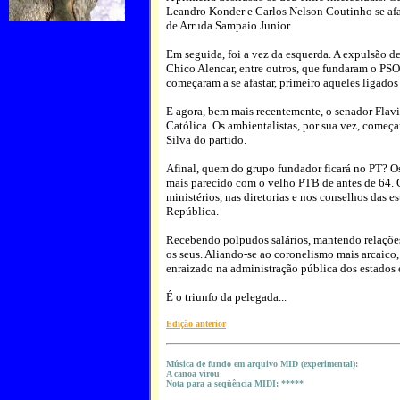
Leandro Konder e Carlos Nelson Coutinho se afa
de Arruda Sampaio Junior.
Em seguida, foi a vez da esquerda. A expulsão 
Chico Alencar, entre outros, que fundaram o PSO
começaram a se afastar, primeiro aqueles ligado
E agora, bem mais recentemente, o senador Flavio
Católica. Os ambientalistas, por sua vez, começa
Silva do partido.
Afinal, quem do grupo fundador ficará no PT? Os 
mais parecido com o velho PTB de antes de 64. 
ministérios, nas diretorias e nos conselhos das e
República.
Recebendo polpudos salários, mantendo relaçõe
os seus. Aliando-se ao coronelismo mais arcaico
enraizado na administração pública dos estados 
É o triunfo da pelegada...
Edição anterior
Música de fundo em arquivo MID (experimental):
A canoa virou
Nota para a seqüência MIDI: *****