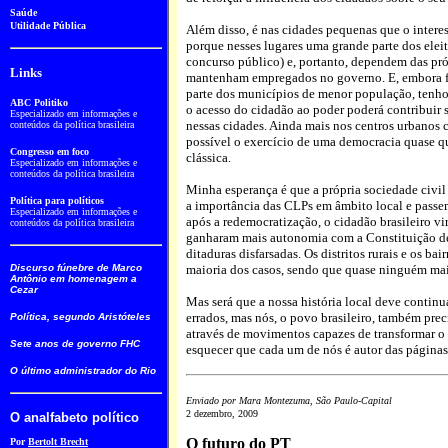
Saúde
Utilidade Pública
Além disso, é nas cidades pequenas que o interes
porque nesses lugares uma grande parte dos eleit
concurso público) e, portanto, dependem das próx
Links
mantenham empregados no governo. E, embora fa
parte dos municípios de menor população, tenh
ABC Politiko
o acesso do cidadão ao poder poderá contribuir
Especializado em informações e
nessas cidades. Ainda mais nos centros urbanos 
conteúdos da política brasileira
possível o exercício de uma democracia quase qu
Congresso em foco
clássica.
Especializado em informações e
conteúdos da política brasileira
Minha esperança é que a própria sociedade civil
Política para políticos
a importância das CLPs em âmbito local e passem 
Especializado em informações e
após a redemocratização, o cidadão brasileiro v
conteúdos da política brasileira
ganharam mais autonomia com a Constituição de
ditaduras disfarsadas. Os distritos rurais e os bai
Discurso fúnebre de Marco
maioria dos casos, sendo que quase ninguém mai
Antônio em homenagem a
Cezar
Mas será que a nossa história local deve continua
errados, mas nós, o povo brasileiro, também pre
Política, segundo Aristóteles
através de movimentos capazes de transformar o 
Sete anos de governo FHC
esquecer que cada um de nós é autor das páginas
O último administrador do Rio
Enviado por Mara Montezuma, São Paulo-Capital
2 dezembro, 2009
O analfabeto político
O futuro do PT
Por
Bertolt Brecht