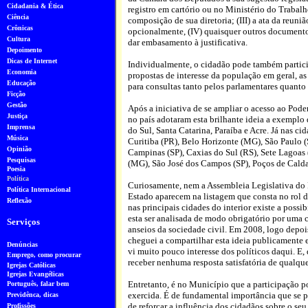
Cidadania & Ética
registro em cartório ou no Ministério do Trabal
Ciência
composição de sua diretoria; (III) a ata da reuni
Crônicas
opcionalmente, (IV) quaisquer outros documento
Cultura
dar embasamento à justificativa.
Depoimento
Dicas de Internet
Individualmente, o cidadão pode também partici
Economia
propostas de interesse da população em geral, as
Educação
para consultas tanto pelos parlamentares quanto 
Ficção
Gestão
Após a iniciativa de se ampliar o acesso ao Pode
Justiça
no país adotaram esta brilhante ideia a exemplo
Imprensa
do Sul, Santa Catarina, Paraíba e Acre. Já nas 
Música
Curitiba (PR), Belo Horizonte (MG), São Paulo (
Opinião
Campinas (SP), Caxias do Sul (RS), Sete Lagoas 
Pesquisa
s
(MG), São José dos Campos (SP), Poços de Caldas
Poesia
Política
Curiosamente, nem a Assembleia Legislativa do
Política Internacional
Estado aparecem na listagem que consta no rol d
Reflexão
nas principais cidades do interior existe a possi
esta ser analisada de modo obrigatório por uma 
Serviços
anseios da sociedade civil. Em 2008, logo depoi
cheguei a compartilhar esta ideia publicamente e
Denúncias
vi muito pouco interesse dos políticos daqui. E
Emprego, como procurar
receber nenhuma resposta satisfatória de qualqu
Igrejas Católicas
Igrejas Evangélicas
Entretanto, é no Município que a participação p
Português, falar bem
exercida. É de fundamental importância que se
Previdênca, dicas
de reforçar a influência dos cidadãos sobre o seu
Profissões