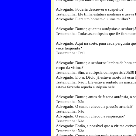
Advogado: Poderia descrever o suspeito?
Testemunha: Ele tinha estatura mediana e usava 
Advogado: E era um homem ou uma mulher?
Advogado: Doutor, quantas autópsias o senhor já
Testemunha: Todas as autópsias que fiz foram em 
Advogado: Aqui na corte, para cada pergunta que 
você freqüenta?
Testemunha: Oral.
Advogado: Doutor, o senhor se lembra da hora 
corpo da vitima?
Testemunha: Sim, a autópsia começou às 20h30 
Advogado: E o sr. Décio já estava morto há essa 
Testemunha: Não... Ele estava sentado na maca,
estava fazendo aquela autópsia nele.
Advogado: Doutor, antes de fazer a autópsia, o 
Testemunha: Não.
Advogado: O senhor checou a pressão arterial?
Testemunha: Não.
Advogado: O senhor checou a respiração?
Testemunha: Não.
Advogado: Então, é possível que a vítima estiv
Testemunha: Não.
Advogado: Como o senhor pode ter essa certeza