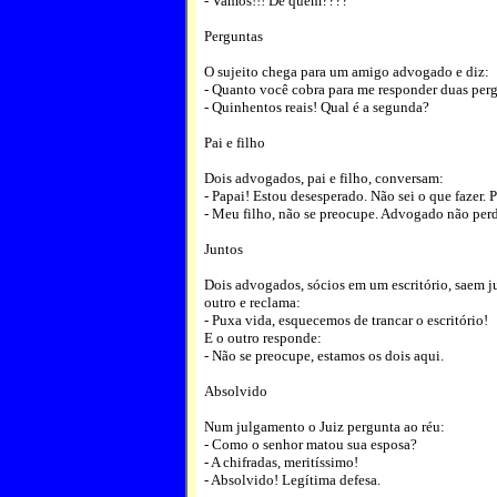
- Vamos!!! De quem????
Perguntas
O sujeito chega para um amigo advogado e diz:
- Quanto você cobra para me responder duas per
- Quinhentos reais! Qual é a segunda?
Pai e filho
Dois advogados, pai e filho, conversam:
- Papai! Estou desesperado. Não sei o que fazer. 
- Meu filho, não se preocupe. Advogado não perd
Juntos
Dois advogados, sócios em um escritório, saem ju
outro e reclama:
- Puxa vida, esquecemos de trancar o escritório!
E o outro responde:
- Não se preocupe, estamos os dois aqui.
Absolvido
Num julgamento o Juiz pergunta ao réu:
- Como o senhor matou sua esposa?
- A chifradas, meritíssimo!
- Absolvido! Legítima defesa.