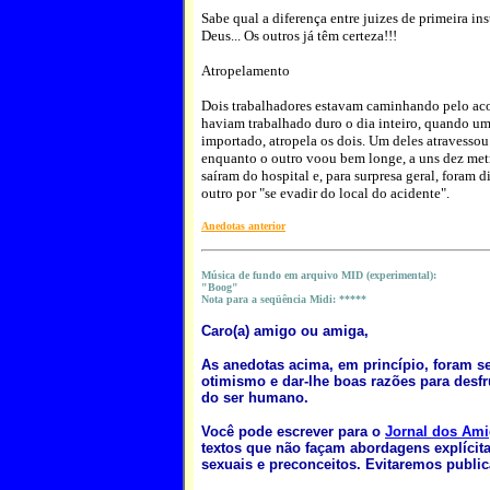
Sabe qual a diferença entre juizes de primeira i
Deus... Os outros já têm certeza!!!
Atropelamento
Dois trabalhadores estavam caminhando pelo aco
haviam trabalhado duro o dia inteiro, quando um
importado, atropela os dois. Um deles atravessou
enquanto o outro voou bem longe, a uns dez metr
saíram do hospital e, para surpresa geral, foram d
outro por "se evadir do local do acidente".
Anedotas anterior
M
úsica de fundo em arquivo MID (experimental):
"Boog"
Nota para a seqüência Midi: *****
Caro(a) amigo ou amiga,
As anedotas acima, em princípio, foram sel
otimismo e dar-lhe boas razões para desfru
do ser humano.
Você pode escrever para o
Jornal dos Am
textos que não façam abordagens explícita
sexuais e preconceitos. Evitaremos publi