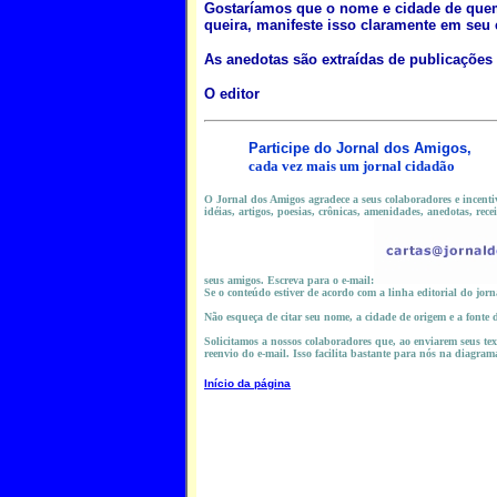
Gostaríamos que o nome e cidade de quem
queira, manifeste isso claramente em seu 
As anedotas são extraídas de publicações 
O editor
Participe do
Jornal dos Amigos,
cada vez mais um jornal cidadão
O Jornal dos Amigos agradece a seus colaboradores e incentiva
idéias, artigos, poesias, crônicas, amenidades, anedotas, rece
seus amigos. Escreva para o e-mail:
Se o conteúdo estiver de acordo com a linha editorial do jorn
Não esqueça de citar seu nome, a cidade de origem e a fonte 
Solicitamos a nossos colaboradores que, ao enviarem seus text
reenvio do e-mail. Isso facilita bastante para nós na diagram
Início da página