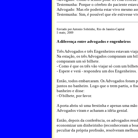
Testemunha: Porque o cérebro do paciente estava
Advogado: Mas ele poderia estar vivo mesmo as
Testemunha: Sim, é possível que ele estivesse vi
Enviado por Antonio Sobrinho, Rio de Janeiro-Capital
5 maio, 2009
A diferença entre advogados e engenheiros
Três Advogados e três Engenheiros estavam viaj
Na estação, os três Advogados compraram um bil
compraram um só bilhete.
- Como é que os três vão viajar só com um bilh
- Espere e verá - respondeu um dos Engenheiros.
Então, todos embarcaram. Os Advogados foram par
juntos no banheiro. Logo que o trem partiu, o fisc
banheiro e disse:
- O bilhete, por favor.
A porta abriu só uma frestinha e apenas uma mão 
Advogados viram e acharam a idéia genial.
Então, depois da conferência, os advogados resol
economizar um dinheirinho (reconheceram a boa 
peculiar da própria profissão, resolveram melhora