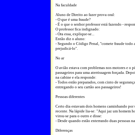
Na faculdade
Aluno de Direito ao fazer prova oral:
- O que é uma fraude?
- É o que o senhor professor está fazendo - respo
O professor fica indignado:
- Ora essa, explique-se...
Então diz o aluno:
- Segundo o Código Penal, "comete fraude todo a
prejudicá-lo".
No ar
O avião estava com problemas nos motores e o pi
passageiros para uma aterrissagem forçada. Depo
na cabine e ela responde:
- Todos estão preparados, com cinto de seguran
entregando o seu cartão aos passageiros!
Pessoas diferentes
Certo dia estavam dois homens caminhando por 
recente. Na lápide lia-se: "Aqui jaz um homem h
virou-se para o outro e disse:
- Desde quando estão enterrando duas pessoas 
Diferenças