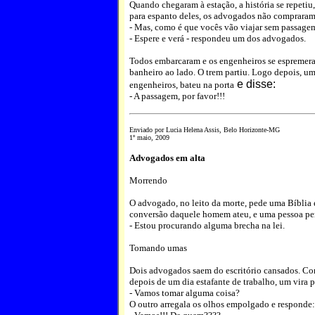
Quando chegaram à estação, a história se repetiu
para espanto deles, os advogados não comprara
- Mas, como é que vocês vão viajar sem passage
- Espere e verá - respondeu um dos advogados.
Todos embarcaram e os engenheiros se espremer
banheiro ao lado. O trem partiu. Logo depois, um
e disse:
engenheiros, bateu na porta
- A passagem, por favor!!!
Enviado por Lucia Helena Assis, Belo Horizonte-MG
1º maio, 2009
Advogados em alta
Morrendo
O advogado, no leito da morte, pede uma Bíblia
conversão daquele homem ateu, e uma pessoa pe
- Estou procurando alguma brecha na lei.
Tomando umas
Dois advogados saem do escritório cansados. Com
depois de um dia estafante de trabalho, um vira p
- Vamos tomar alguma coisa?
O outro arregala os olhos empolgado e responde: