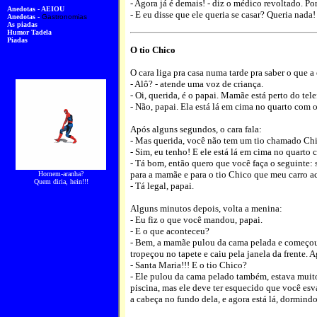
- Agora já é demais! - diz o médico revoltado. P
Anedotas - AEIOU
- E eu disse que ele queria se casar? Queria nada
Anedotas -
Gastronomias
As piadas
Humor Tadela
Piadas
O tio Chico
O cara liga pra casa numa tarde pra saber o que a 
- Alô? - atende uma voz de criança.
- Oi, querida, é o papai. Mamãe está perto do tel
- Não, papai. Ela está lá em cima no quarto com o
Após alguns segundos, o cara fala:
- Mas querida, você não tem um tio chamado Chi
- Sim, eu tenho! E ele está lá em cima no quarto
- Tá bom, então quero que você faça o seguinte: s
para a mamãe e para o tio Chico que meu carro ac
Homem-aranha?
Quem diria, hein!!!
- Tá legal, papai.
Alguns minutos depois, volta a menina:
- Eu fiz o que você mandou, papai.
- E o que aconteceu?
- Bem, a mamãe pulou da cama pelada e começou 
tropeçou no tapete e caiu pela janela da frente. 
- Santa Maria!!! E o tio Chico?
- Ele pulou da cama pelado também, estava muito
piscina, mas ele deve ter esquecido que você esv
a cabeça no fundo dela, e agora está lá, dormind