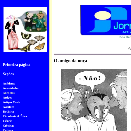
Belo Hori
A
O amigo da onça
Primeira página
Seções
Ambiente
Amenidades
Anedotas
Artigos
Artigos Verde
Aventura
Botânica
Cidadania & Ética
Ciência
Crônicas
Cultura