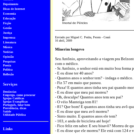
Depoimento
Dicas de Internet
Economia
Educação
Imortal de Péricles
Ficção
_____________________________
Gestão
Justiça
Enviado por Miguel C. Penha, Pecem - Ceará
Imprensa
16 abril, 2009
Literatura
Música
Minerim longevo
Notícias
Opinião
Seu Antônio, aproveitando a viagem pra Belzonte
Pesquisa
s
com o médico.
Poesia
- Sr. Antônio, o senhor está em muito boa forma p
Política
- E eu disse ter 40 anos?
Reflexão
- Quantos anos o senhor tem? - indaga o médico.
- Fiz 57 em maio que passou.
Serviços
- Puxa! E quantos anos tinha seu pai quando mor
Denúncias
- E eu disse que meu pai morreu?
Emprego
,
como procurar
- Oh, desculpe! Quantos anos tem seu pai?
Igrejas Católicas
- O véio Manteiga tem 81!
Igrejas Evangélicas
Português
, falar bem
- 81? Que bom! E quantos anos tinha seu avô q
Previdência, dicas
- E eu disse que meu avô morreu?
Saúde
Utilidade Pública
- Sinto muito. E quantos anos ele tem?
- 103, e anda de bicicleta até hoje!
- Fico feliz em saber. E seu bisavô? Morreu de q
Links
- E eu disse que ele morreu? Ele está com 124 e 