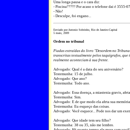
Uma longa pausa e o cara diz:
- Piscina???!!! Por acaso o telefone dai é 3555-
- Não!
- Desculpe, foi engano...
Enviado por Antonio Sobrinho, Rio de Janeiro-Capital
5 maio, 2009
Ordem no tribunal
Piadas extraídas do livro "Desordem no Tribunal
transcritas textualmente pelos taquígrafos, que
realmente aconteciam à sua frente.
Advogado: Qual é a data do seu aniversário?
Testemunha: 15 de julho.
Advogado: Que ano?
Testemunha: Todo ano.
Advogado: Essa doença, a miastenia gravis, afet
Testemunha: Sim.
Advogado: E de que modo ela afeta sua memóri
Testemunha: Eu esqueço das coisas.
Advogado: Você esquece... Pode nos dar um exe
Advogado: Que idade tem seu filho?
Testemunha: 38 ou 35, não me lembro.
Advogado: Há quanto tempo ele mora com você