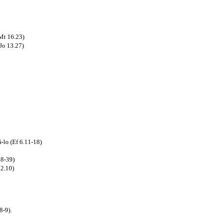
 Mt 16.23)
(Jo 13.27)
á-lo (Ef 6.11-18)
38-39)
 2.10)
8-9).