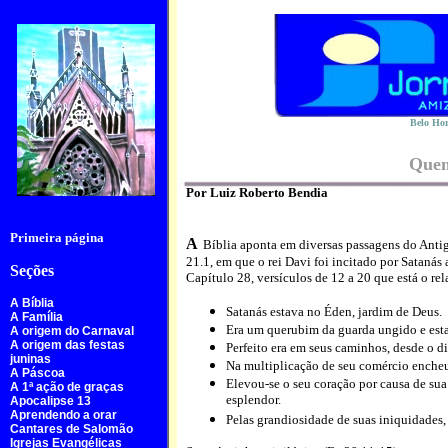
Belo Hor
Quem
Por Luiz Roberto Bendia
Primeira página
A
Bíblia aponta em diversas passagens do Anti
21.1, em que o rei Davi foi incitado por Satanás 
Seções
Capítulo 28, versículos de 12 a 20 que está o re
A Bíblia
Satanás estava no Éden, jardim de Deus.
A Família
Era um querubim da guarda ungido e est
A origem do Carnaval
A origem das festas
Perfeito era em seus caminhos, desde o d
juninas
Na multiplicação de seu comércio encheu
A Páscoa
Elevou-se o seu coração por causa de sua
A 1ª ação de graças
esplendor.
Apocalipse 13
Aprendendo a orar
Pelas grandiosidade de suas iniquidades, 
Cantares de Salomão
Igrejas Evangélicas