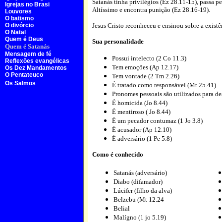
Satanás tinha privilégios (Ez 28.11-15), passa p
Igrejas no Brasi
Altíssimo e encontra punição (Ez 28.16-19).
Louvores
O batismo
O divórcio
Jesus Cristo reconheceu e ensinou sobre a existê
O Natal
Quem é Deus
Sua personalidade
Quem é Satanás
Mensagem de fé
Possui intelecto (2 Co 11.3)
Reflexões evangélicas
Tem emoções (Ap 12.17)
Os Dez Mandamentos
O Pentateuco
Tem vontade (2 Tm 2.26)
Os Salmos
É tratado como responsável (Mt 25.41)
Pronomes pessoais são utilizados para de
É homicida (Jo 8.44)
É mentiroso ( Jo 8.44)
É um pecador contumaz (1 Jo 3.8)
É acusador (Ap 12.10)
É adversário (1 Pe 5.8)
Como é conhecido
Satanás (adversário)
Diabo (difamador)
Lúcifer (filho da alva)
Belzebu (Mt 12.24
Belial
Malígno (1 jo 5.19)