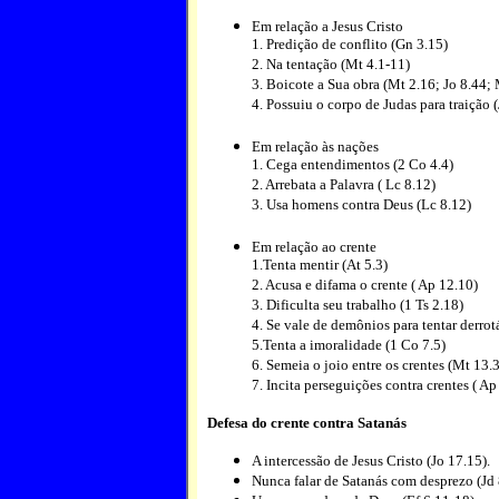
Em relação a Jesus Cristo
1. Predição de conflito (Gn 3.15)
2. Na tentação (Mt 4.1-11)
3. Boicote a Sua obra (Mt 2.16; Jo 8.44;
4. Possuiu o corpo de Judas para traição 
Em relação às nações
1. Cega entendimentos (2 Co 4.4)
2. Arrebata a Palavra ( Lc 8.12)
3. Usa homens contra Deus (Lc 8.12)
Em relação ao crente
1.Tenta mentir (At 5.3)
2. Acusa e difama o crente ( Ap 12.10)
3. Dificulta seu trabalho (1 Ts 2.18)
4. Se vale de demônios para tentar derrot
5.Tenta a imoralidade (1 Co 7.5)
6. Semeia o joio entre os crentes (Mt 13.
7. Incita perseguições contra crentes ( Ap
Defesa do crente contra Satanás
A intercessão de Jesus Cristo (Jo 17.15).
Nunca falar de Satanás com desprezo (Jd 