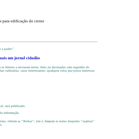
s para edificação do crente
o e poder"
mais um jornal cidadão
os leitores a enviarem textos, fotos ou ilustrações com
sugestões de
itas culinárias, casos interessantes, qualquer coisa que possa interessar
nal, será publicado.
 da informação.
xtos, retirem as "flechas", isto é, limpem os textos daquelas "sujeiras"
o.