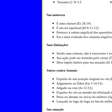
Tentador (1 Ts 3.5
Sua natureza
É uma criatura (Ez 28.14)
É um ser espiritual (Ef 6.11-12)
Pertence à ordem angelical dos querubins
Era a mais exaltada dos criaturas angelic
Suas limitações
Sendo uma criatura, não é onisciente e in
Sua ação pode ser resistida pelo crente (T
Deus impôs limites para sua atuação (Jó 1
Juízos contra Satanás
Expulso de sua posição original no céu (
Julgamento no Éden (Gn 3.14-15).
Julgado na cruz (Jo 12-31).
Expulso do céu na metade da tribulação 
Preso no abismo no início do milênio (Ap
Lançado no lago de fogo ao fim do milên
Sua atuação