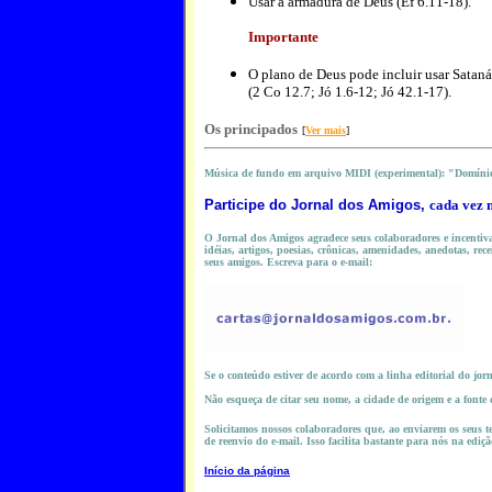
Usar a armadura de Deus (Ef 6.11-18).
Importante
O plano de Deus pode incluir usar Sataná
(2 Co 12.7; Jó 1.6-12; Jó 42.1-17).
Os principados
[
Ver mais
]
Música de fundo em arquivo MIDI (experimental): "Domíni
Participe do
Jornal dos Amigos,
cada vez 
O Jornal dos Amigos agradece seus colaboradores e incentiva 
idéias, artigos, poesias, crônicas, amenidades, anedotas, rece
seus amigos. Escreva para o e-mail:
Se o conteúdo estiver de acordo com a linha editorial do jor
Não esqueça de citar seu nome, a cidade de origem e a fonte
Solicitamos nossos colaboradores que, ao enviarem os seus te
de reenvio do e-mail. Isso facilita bastante para nós na ediçã
Início da página