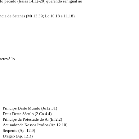
elo pecado (Isaias 14.12-20) querendo ser igual ao
ncia de Satanás (Mt 13.39; Lc 10.18 e 11.18).
screvê-lo.
Príncipe Deste Mundo (Jo12.31)
Deus Deste Século (2 Co 4.4)
Príncipe da Potestade do Ar (Ef 2.2)
Acusador de Nossos Irmãos (Ap 12.10)
Serpente (Ap. 12.9)
Dragão (Ap. 12.3)