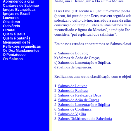
Asafe, um a Hemão, um a Etã e um a Moisés.
Aprendendo a orar
Cantares de Salomão
Igrejas Evangélicas
O rei Davi
(10º século a.C.) foi um exímio poet
Igrejas no Brasil
(pecou, foi punido por Deus, mas em seguida ado
Louvores
solenizar o culto divino, trasladou a arca da ali
O batismo
construção do templo. Pelos muitos Salmos de su
O divórcio
reconciliado e figura do Messias", a tradição lhe
O Natal
Quem é Deus
considera "pai espiritual dos salmistas".
Quem é Satanás
Mensagem de fé
Em nossos estudos encontramos os Salmos class
Reflexões evangélicas
Os Dez Mandamentos
a) Salmos de Louvor;
O Pentateuco
b) Salmos de Ação de Graças;
Os Salmos
c) Salmos de Lamentação e Súplica;
d) Salmos de Sapiência.
Realizamos uma outra classificação com o objetiv
1.
Salmos de Louvor
2.
Salmos da Realeza
3.
Salmos da Realeza de Deus
4.
Salmos de Ação de Graças
5.
Salmos de Lamentação e Súplica
6.
Salmos de Confiança
7.
Salmos de Vigília
8.
Salmos Didáticos ou de Sabedoria