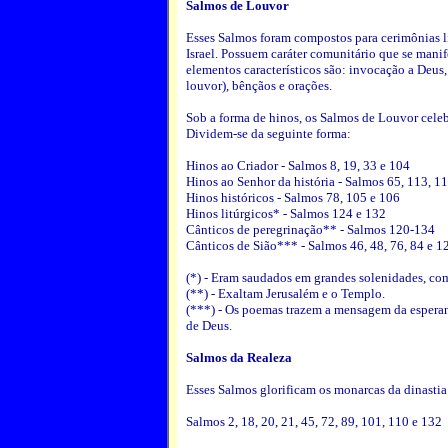
Salmos de Louvor
Esses Salmos foram compostos para cerimônias li
Israel. Possuem caráter comunitário que se manif
elementos característicos são: invocação a Deus
louvor), bênçãos e orações.
Sob a forma de hinos, os Salmos de Louvor celeb
Dividem-se da seguinte forma:
Hinos ao Criador - Salmos 8, 19, 33 e 104
Hinos ao Senhor da história - Salmos 65, 113, 1
Hinos históricos - Salmos 78, 105 e 106
Hinos litúrgicos* - Salmos 124 e 132
Cânticos de peregrinação** - Salmos 120-134
Cânticos de Sião*** - Salmos 46, 48, 76, 84 e 1
(*) - Eram saudados em grandes solenidades, com
(**) - Exaltam Jerusalém e o Templo.
(***) - Os poemas trazem a mensagem da esperanç
de Deus.
Salmos da Realeza
Esses Salmos glorificam os monarcas da dinastia
Salmos 2, 18, 20, 21, 45, 72, 89, 101, 110 e 132