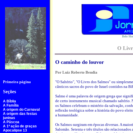
Belo Hor
O Livr
O caminho do louvor
Por Luiz Roberto Bendia
Primeira página
"O Saltério", "O Livro dos Salmos" ou simplesme
cânticos sacros do povo de Israel contidos na Bí
Seções
Salmo é uma palavra de origem grega que signif
de certo instrumento musical chamado saltério. N
A Bíblia
A Família
os Salmos celebram o mistério da salvação, conhe
A origem do Carnaval
reflexão teológica sobre a história do povo eleit
A origem das festas
a humanidade.
juninas
A Páscoa
Os Salmos surgiram em épocas diversas. A maioria
A 1ª ação de graças
Salomão. Setenta e três títulos são relacionados 
Apocalipse 13