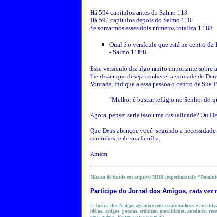
Há 594 capítulos antes do Salmo 118.
Há 594 capítulos depois do Salmo 118.
Se somarmos esses dois números totaliza 1.188
Qual é o versículo que está no centro da 
- Salmo 118:8
Esse versículo diz algo muito importante sobre 
lhe disser que deseja conhecer a vontade de Deus
Vontade, indique a essa pessoa o centro de Sua P
"Melhor é buscar refúgio no Senhor do q
Agora, pense: seria isso uma casualidade? Ou De
Que Deus abençoe você -segundo a necessidade do
caminhos, e de sua família.
Amém!
Música de fundo em arquivo MIDI (experimental): "Domíni
Participe do
Jornal dos Amigos,
cada vez 
O Jornal dos Amigos agradece seus colaboradores e incentiva 
idéias, artigos, poesias, crônicas, amenidades, anedotas, rece
seus amigos. Escreva para o e-mail: