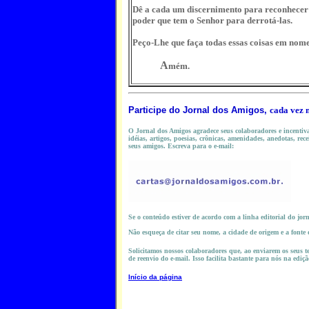
Dê a cada um discernimento para reconhecer a
poder que tem o Senhor para derrotá-las.
Peço-Lhe que faça todas essas coisas em nome
A
mém.
Participe do
Jornal dos Amigos,
cada vez 
O Jornal dos Amigos agradece seus colaboradores e incentiva 
idéias, artigos, poesias, crônicas, amenidades, anedotas, rece
seus amigos. Escreva para o e-mail:
Se o conteúdo estiver de acordo com a linha editorial do jor
Não esqueça de citar seu nome, a cidade de origem e a fonte
Solicitamos nossos colaboradores que, ao enviarem os seus te
de reenvio do e-mail. Isso facilita bastante para nós na ediçã
Início da página