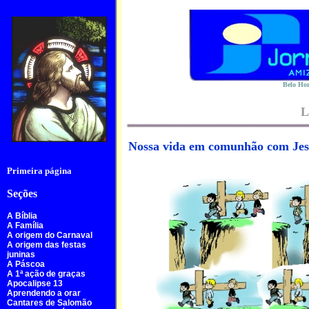
Belo Hor
L
Nossa vida em comunhão com Jes
Primeira página
Seções
A Bíblia
A Família
A origem do Carnaval
A origem das festas
juninas
A Páscoa
A 1ª ação de graças
Apocalipse 13
Aprendendo a orar
Cantares de Salomão