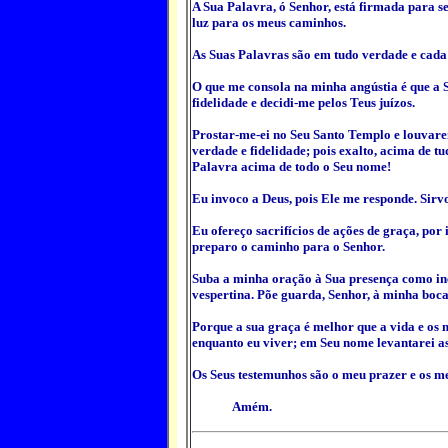
A Sua Palavra, ó Senhor, está firmada para s
luz para os meus caminhos.
As Suas Palavras são em tudo verdade e cada
O que me consola na minha angústia é que a S
fidelidade e decidi-me pelos Teus juízos.
Prostar-me-ei no Seu Santo Templo e louvare
verdade e fidelidade; pois exalto, acima de t
Palavra acima de todo o Seu nome!
Eu invoco a Deus, pois Ele me responde.
Sirv
Eu ofereço sacrifícios de ações de graça, por i
preparo o caminho para o Senhor.
Suba a minha oração à Sua presença como in
vespertina. Põe guarda, Senhor, à minha boca;
Porque a sua graça é melhor que a vida e os 
enquanto eu viver; em Seu nome levantarei a
Os Seus testemunhos são o meu prazer e os me
Amém.