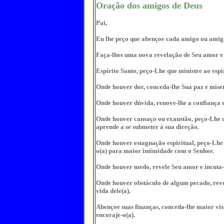
Oração dos amigos de Deus
Pai,
Eu lhe peço que abençoe cada amigo ou amiga
Faça-lhes uma nova revelação de Seu amor e
Espírito Santo, peço-Lhe que ministre ao espí
Onde houver dor, conceda-lhe Sua paz e mise
Onde houver dúvida, renove-lhe a confiança n
Onde houver cansaço ou exaustão, peço-Lhe q
aprende a se submeter à sua direção.
Onde houver estagnação espiritual, peço-Lhe
o(a) para maior intimidade com o Senhor.
Onde houver medo, revele Seu amor e incuta
Onde houver obstáculo de algum pecado, revel
vida dele(a).
Abençoe suas finanças, conceda-lhe maior visã
encoraje-o(a).