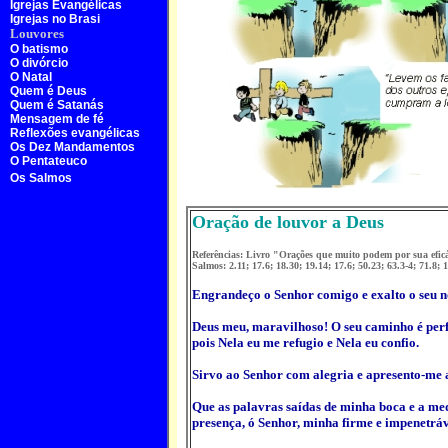
Igrejas Evangélicas
Igrejas no Brasi
Louvores
O batismo
O divórcio
O Natal
Quem é Deus
Quem é Satanás
Mensagem de fé
Reflexões evangélicas
Os Dez Mandamentos
O Pentateuco
Os Salmos
Oração de louvor a Deus
Referências: Livro "Orações que muito podem por sua eficá
Salmos: 2.11; 17.6; 18.30; 19.14; 17.6; 50.23; 63.3-4; 71.8; 
Engrandeço o Senhor comigo e exalto o seu 
Deus meu, maravilhoso! O seu caminho é perfe
pois Nela eu me refugio e Nela eu confio.
Sirvo ao Senhor com alegria e apresento-me a
Que as palavras saídas de minha boca e a m
presença, ó Senhor, minha firme e impenetráv