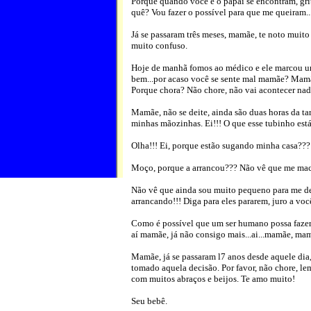
Porque quando você e o papai se encontram, gr
quê? Vou fazer o possível para que me queiram..
Já se passaram três meses, mamãe, te noto muit
muito confuso.
Hoje de manhã fomos ao médico e ele marcou um
bem...por acaso você se sente mal mamãe? Mam
Porque chora? Não chore, não vai acontecer nada
Mamãe, não se deite, ainda são duas horas da t
minhas mãozinhas. Ei!!! O que esse tubinho es
Olha!!! Ei, porque estão sugando minha casa???
Moço, porque a arrancou??? Não vê que me ma
Não vê que ainda sou muito pequeno para me de
arrancando!!! Diga para eles pararem, juro a vo
Como é possível que um ser humano possa fazer 
aí mamãe, já não consigo mais...ai...mamãe, ma
Mamãe, já se passaram l7 anos desde aquele dia
tomado aquela decisão. Por favor, não chore, le
com muitos abraços e beijos. Te amo muito!
Seu bebê.