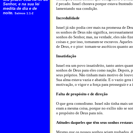
é pecado. Israel chorava porque estava frustrado
Senhor, e na sua lei
medita de dia e de
lamentando sua condição.
noite.
Salmos 1:1-2
Incredulidade
Israel já não podia crer mais na promessa de D
os sonhos de Deus não significa, necessariament
sonhos do Senhor, mas, na verdade, eles não fi
coisas e, por isso, tornaram-se escravos. Aquel
de Deus, e o pior: tornam-se ascéticos quanto a
Insatisfação
Israel era um povo insatisfeito, tanto antes qua
sonhos de Deus para eles como nação. Depois, 
seus próprios. Não tinham mais motivo de louvor
Sua alma estava vazia e abatida. E o vazio gera 
motivação, o vigor e a força para prosseguir e a
Falta de propósito e de direção
O que gera comodismo. Israel não tinha mais um 
eram a mesma coisa, porque no exílio não se s
o propósito de Deus para nós.
Atitudes daqueles que têm seus sonhos restaur
Mesmo que os nossos sonhos sejam roubados, dest