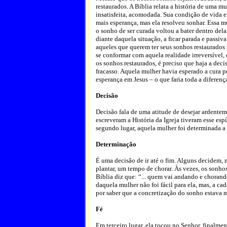
restaurados. A Bíblia relata a história de uma m
insatisfeita, acomodada. Sua condição de vida e
mais esperança, mas ela resolveu sonhar. Essa mu
o sonho de ser curada voltou a bater dentro dela
diante daquela situação, a ficar parada e passiv
aqueles que querem ter seus sonhos restaurados pr
se conformar com aquela realidade irreversível, 
os sonhos restaurados, é preciso que haja a de
fracasso. Aquela mulher havia esperado a cura 
esperança em Jesus – o que faria toda a diferenç
Decisão
Decisão fala de uma atitude de desejar ardente
escreveram a História da Igreja tiveram esse espí
segundo lugar, aquela mulher foi determinada a 
Determinação
É uma decisão de ir até o fim. Alguns decidem,
plantar, um tempo de chorar. Às vezes, os sonho
Bíblia diz que: “... quem vai andando e chorand
daquela mulher não foi fácil para ela, mas, a cad
por saber que a concretização do sonho estava 
Fé
Em terceiro lugar, ela tocou no Senhor, finalme