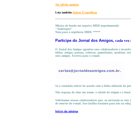
Ver edição anterior
Leia também
Artigos Evangélicos
Música de fundo em arquivo MIDI (esperimental):
"Arabesque"
Nota para a seqüência MIDI: *****
Participe do
Jornal dos Amigos,
cada vez 
O Jornal dos Amigos agradece seus colaboradores e incentiva
idéias, artigos, poesias, crônicas, amenidades, anedotas, rec
seus amigos. Escreva para o e-mail:
Se o conteúdo estiver de acordo com a linha editorial do jor
Não esqueça de citar seu nome, a cidade de origem e a font
Solicitamos nossos colaboradores que, ao enviarem os seus te
de reenvio do e-mail. Isso facilita bastante para nós na ediç
Início da página