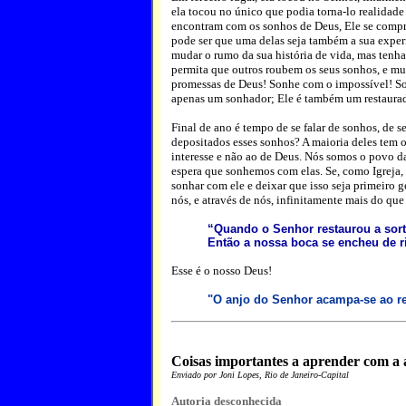
ela tocou no único que podia torna-lo realidade
encontram com os sonhos de Deus, Ele se compro
pode ser que uma delas seja também a sua exper
mudar o rumo da sua história de vida, mas ten
permita que outros roubem os seus sonhos, e mu
promessas de Deus! Sonhe com o impossível! So
apenas um sonhador; Ele é também um restaurado
Final de ano é tempo de se falar de sonhos, de s
depositados esses sonhos? A maioria deles tem 
interesse e não ao de Deus. Nós somos o povo d
espera que sonhemos com elas. Se, como Igreja
sonhar com ele e deixar que isso seja primeiro 
nós, e através de nós, infinitamente mais do qu
“Quando o Senhor restaurou a sor
Então a nossa boca se encheu de ri
Esse é o nosso Deus!
"O anjo do Senhor acampa-se ao re
Coisas importantes a aprender com a 
Enviado por Joni Lopes, Rio de Janeiro-Capital
Autoria desconhecida