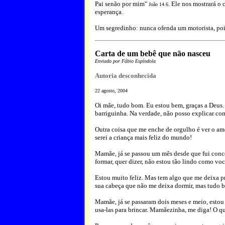
Pai senão por mim"
. Ele nos mostrará o 
João 14.6
esperança.
Um segredinho: nunca ofenda um motorista, pois
Carta de um bebê que não nasceu
Enviado por Fábio Espíndola
Autoria desconhecida
22 agosto, 2004
Oi mãe, tudo bom. Eu estou bem, graças a Deus
barriguinha. Na verdade, não posso explicar co
Outra coisa que me enche de orgulho é ver o am
serei a criança mais feliz do mundo!
Mamãe, já se passou um mês desde que fui conc
formar, quer dizer, não estou tão lindo como v
Estou muito feliz. Mas tem algo que me deixa 
sua cabeça que não me deixa dormir, mas tudo be
Mamãe, já se passaram dois meses e meio, esto
usa-las para brincar. Mamãezinha, me diga! O qu