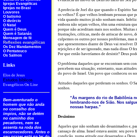
Igrejas Evangélicas
Igrejas no Brasi
A profecia de Joel diz que quando o Espírito Sa
Louvores
os velhos? É que velhos lembram pessoas que pe
O batismo
vida quando muitos já não sonham mais. Infeliz
O divórcio
embora não sejam velhos, têm uma estrutura que 
O Natal
porque não acreditam mais nos sonhos. Muitas ra
Quem é Deus
Quem é Satanás
frustrações, críticas, medo de arriscar de novo,
Mensagem de fé
culpemos os outros por nossos problemas, mas n
Reflexões evangélicas
que apresentemos diante de Deus vai resolver.
Os Dez Mandamentos
rejeições e de ser ignorado, mas nada disso O fe
O Pentateuco
Por que então haveríamos de desistir? Deus pode
Os Salmos
O problema daqueles que se encontram sem condi
Links
percebem sua situação; entretanto, suas atitude
do povo de Israel. Um povo que conheceu os so
Elos de Jesus
Estudos bíblicos
Atitudes daqueles que perderam os sonhos. O Sa
Evangélicos On Line
sonhos.
“Às margens do rio de Babilônia 
Bem-aventurado o
lembrando-nos de Sião. Nos salgue
homem que não anda
nossas harpas.”
no conselho dos
ímpios, não se detém
Desânimo
no caminho dos
pecadores, nem se
Aqueles que não sonham são desanimados e, para
assenta na roda dos
cansaço de alma. Israel estava assim: seu povo 
escarnecedores. Antes o
condição, numa atitude que desagradou a Deus, 
seu prazer está na lei do