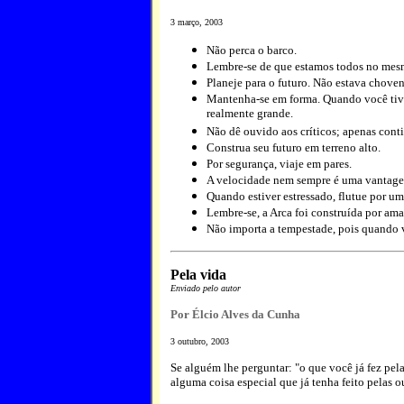
3 março, 2003
Não perca o barco.
Lembre-se de que estamos todos no mes
Planeje para o futuro. Não estava chove
Mantenha-se em forma. Quando você tive
realmente grande.
Não dê ouvido aos críticos; apenas contin
Construa seu futuro em terreno alto.
Por segurança, viaje em pares.
A velocidade nem sempre é uma vantage
Quando estiver estressado, flutue por u
Lembre-se, a Arca foi construída por amad
Não importa a tempestade, pois quando v
Pela vida
Enviado pelo autor
Por Élcio Alves da Cunha
3 outubro, 2003
Se alguém lhe perguntar: "o que você já fez pel
alguma coisa especial que já tenha feito pelas o