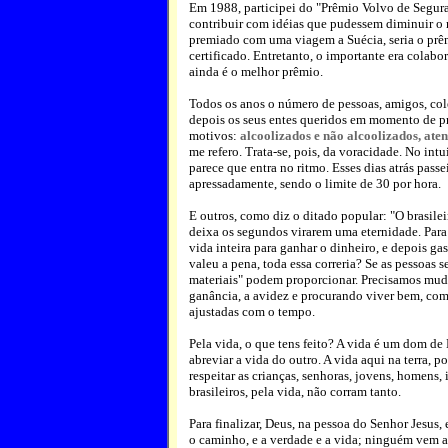
Em 1988, participei do "Prêmio Volvo de Segura
contribuir com idéias que pudessem diminuir o 
premiado com uma viagem a Suécia, seria o prê
certificado. Entretanto, o importante era colabo
ainda é o melhor prêmio.
Todos os anos o número de pessoas, amigos, cole
depois os seus entes queridos em momento de p
motivos:
alcoolizados e não alcoolizados, aten
me refero. Trata-se, pois, da voracidade. No int
parece que entra no ritmo. Esses dias atrás pas
apressadamente, sendo o limite de 30 por hora.
E outros, como diz o ditado popular: "O brasilei
deixa os segundos virarem uma eternidade. Para
vida inteira para ganhar o dinheiro, e depois ga
valeu a pena, toda essa correria? Se as pessoas
materiais" podem proporcionar. Precisamos mud
ganância, a avidez e procurando viver bem, com 
ajustadas com o tempo.
Pela vida, o que tens feito? A vida é um dom d
abreviar a vida do outro. A vida aqui na terra, p
respeitar as crianças, senhoras, jovens, homens,
brasileiros, pela vida, não corram tanto.
Para finalizar, Deus, na pessoa do Senhor Jesus,
o caminho, e a verdade e a vida; ninguém vem 