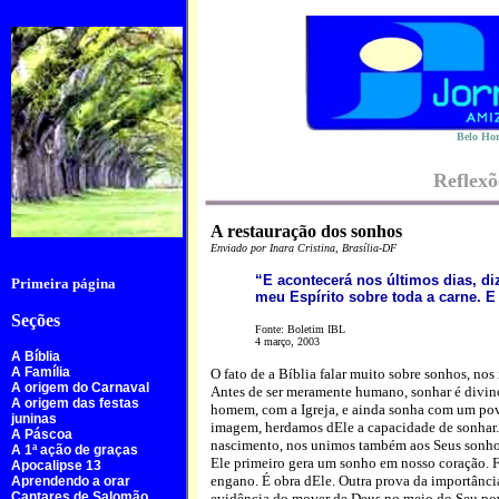
Belo Hor
Reflexõ
A restauração dos sonhos
Enviado por Inara Cristina, Brasília-DF
“E acontecerá nos últimos dias, di
Primeira página
meu Espírito sobre toda a carne. 
Seções
Fonte: Boletim IBL
4 março, 2003
A Bíblia
A Família
O fato de a Bíblia falar muito sobre sonhos, nos
A origem do Carnaval
Antes de ser meramente humano, sonhar é divino
A origem das festas
homem, com a Igreja, e ainda sonha com um povo
juninas
imagem, herdamos dEle a capacidade de sonhar. 
A Páscoa
nascimento, nos unimos também aos Seus sonhos.
A 1ª ação de graças
Ele primeiro gera um sonho em nosso coração.
Apocalipse 13
engano. É obra dEle. Outra prova da importânci
Aprendendo a orar
Cantares de Salomão
evidência do mover de Deus no meio do Seu po