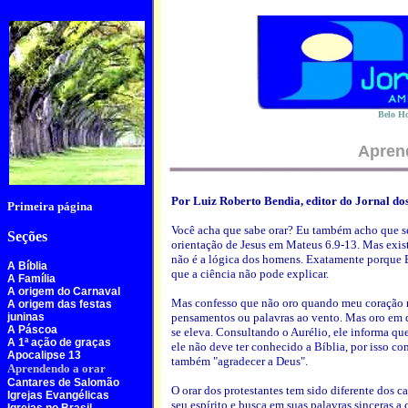
Belo Ho
Apren
Por Luiz Roberto Bendia, editor do Jornal do
Primeira página
Você acha que sabe orar? Eu também acho que se
Seções
orientação de Jesus em Mateus 6.9-13. Mas exis
não é a lógica dos homens. Exatamente porque E
A Bíblia
que a ciência não pode explicar.
A Família
A origem do Carnaval
Mas confesso que não oro quando meu coração nã
A origem das festas
juninas
pensamentos ou palavras ao vento. Mas oro em 
A Páscoa
se eleva. Consultando o Aurélio, ele informa que
A 1ª ação de graças
ele não deve ter conhecido a Bíblia, por isso co
Apocalipse 13
também "agradecer a Deus".
Aprendendo a orar
Cantares de Salomão
O orar dos protestantes tem sido diferente dos c
Igrejas Evangélicas
seu espírito e busca em suas palavras sinceras a