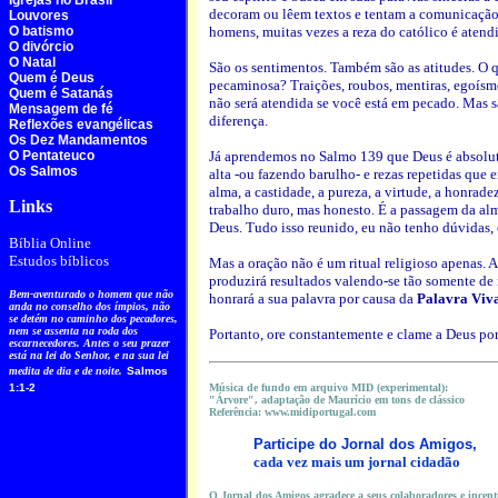
Igrejas no Brasil
decoram ou lêem textos e tentam a comunicação
Louvores
O batismo
homens, muitas vezes a reza do católico é atendi
O divórcio
O Natal
São os sentimentos. Também são as atitudes. O q
Quem é Deus
pecaminosa? Traições, roubos, mentiras, egoísm
Quem é Satanás
não será atendida se você está em pecado. Mas s
Mensagem de fé
diferença.
Reflexões evangélicas
Os Dez Mandamentos
O Pentateuco
Já aprendemos no Salmo 139 que Deus é absoluto
Os Salmos
alta -ou fazendo barulho- e rezas repetidas que 
alma, a castidade, a pureza, a virtude, a honrade
Links
trabalho duro, mas honesto. É a passagem da alm
Deus. Tudo isso reunido, eu não tenho dúvidas, 
Bíblia Online
Estudos bíblicos
Mas a oração não é um ritual religioso apenas. A
produzirá resultados valendo-se tão somente de 
Bem-aventurado o homem que não
honrará a sua palavra por causa da
Palavra Viv
anda no conselho dos ímpios, não
se detém no caminho dos pecadores,
nem se assenta na roda dos
Portanto, ore constantemente e clame a Deus por
escarnecedores. Antes o seu prazer
está na lei do Senhor, e na sua lei
medita de dia e de noite.
Salmos
1:1-2
Música de fundo em arquivo MID (experimental):
"Árvore", adaptação de Maurício em tons de clássico
Referência: www.midiportugal.com
Participe do
Jornal dos Amigos,
cada vez mais um jornal cidadão
O Jornal dos Amigos agradece a seus colaboradores e incentiv