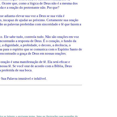
. Ocorre que, como a lógica de Deus não é a mesma dos
da e a oração do protestante não. Por que?
ue adianta elevar sua voz a Deus se sua vida é
o, incapaz de ajudar ao próximo. Certamente sua oração
ão as palavras proferidas com sinceridade e fé que fazem a
. Ele sabe tudo, controla tudo. Não são orações em voz
encontrarão a resposta de Deus. É o coração, o fundo da
z, a dignidade, a probidade, o decoro, a decência, o
a para o espírito que se comunica com o Espírito Santo de
encontrarão a graça de Deus em nossas orações.
 oração é uma manifestação de fé. Ela será eficaz e
nossa fé. Se você orar de acordo com a Bíblia, Deus
a
proferida de sua boca.
 Sua Palavra imutável e infalível.
a os leitores a enviarem textos, fotos ou ilustrações com
sugestões de