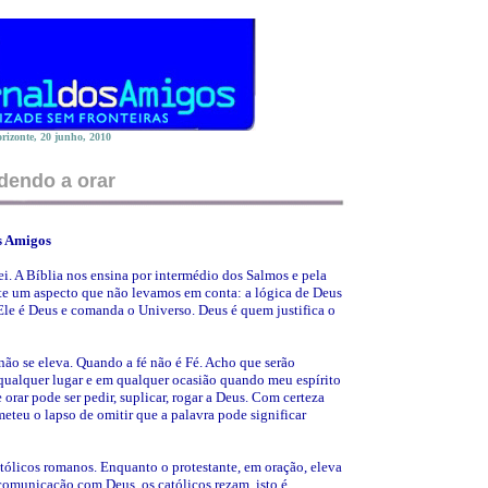
rizonte,
20 junho, 2010
dendo a orar
s Amigos
i. A Bíblia nos ensina por intermédio dos Salmos e pela
te um aspecto que não levamos em conta: a lógica de Deus
le é Deus e comanda o Universo. Deus é quem justifica o
o se eleva. Quando a fé não é Fé. Acho que serão
qualquer lugar e em qualquer ocasião quando meu espírito
 orar pode ser pedir, suplicar, rogar a Deus. Com certeza
meteu o lapso de omitir que a palavra pode significar
atólicos romanos. Enquanto o protestante, em oração, eleva
 comunicação com Deus, os católicos rezam, isto é,