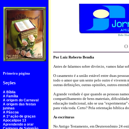
Belo Hor
O 
Por Luiz Roberto Bendia
Antes de falarmos sobre divórcio, vamos falar s
Primeira página
O casamento é a união estável entre duas pessoas
todo o amor que um sente pelo outro é viverem 
Seções
outras definições, outras opiniões, outros enten
A Bíblia
A grande verdade é que quando as pessoas namora
A Família
compartilhamento de bens materiais, dificuldade
A origem do Carnaval
educação tradicional, não se usa "experimentar"
A origem das festas
para vida toda. Certo? Pela orientação bíblica 
juninas
A Páscoa
A 1ª ação de graças
As escrituras
Apocalipse 13
Aprendendo a orar
No Antigo Testamento, em Deuteronômio 24 está
Cantares de Salomão