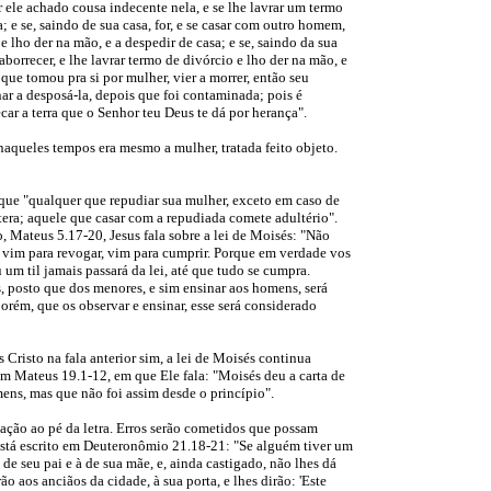
er ele achado cousa indecente nela, e se lhe lavrar um termo
; e se, saindo de sua casa, for, e se casar com outro homem,
 e lho der na mão, e a despedir de casa; e se, saindo da sua
 aborrecer, e lhe lavrar termo de divórcio e lho der na mão, e
que tomou pra si por mulher, vier a morrer, então seu
ar a desposá-la, depois que foi contaminada; pois é
ar a terra que o Senhor teu Deus te dá por herança".
naqueles tempos era mesmo a mulher, tratada feito objeto.
que "qualquer que repudiar sua mulher, exceto em caso de
últera; aquele que casar com a repudiada comete adultério".
 Mateus 5.17-20, Jesus fala sobre a lei de Moisés: "Não
o vim para revogar, vim para cumprir. Porque em verdade vos
 um til jamais passará da lei, até que tudo se cumpra.
 posto que dos menores, e sim ensinar aos homens, será
rém, que os observar e ensinar, esse será considerado
s Cristo na fala anterior sim, a lei de Moisés continua
m Mateus 19.1-12, em que Ele fala: "Moisés deu a carta de
ens, mas que não foi assim desde o princípio".
tação ao pé da letra. Erros serão cometidos que possam
está escrito em Deuteronômio 21.18-21: "Se alguém tiver um
de seu pai e à de sua mãe, e, ainda castigado, não lhes dá
o aos anciãos da cidade, à sua porta, e lhes dirão: 'Este