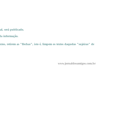
al, será publicado.
 da informação.
tos, retirem as "flechas", isto é, limpem os textos daquelas "sujeiras" de
www.jornaldosamigos.com.br