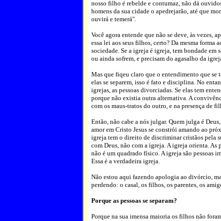
nosso filho é rebelde e contumaz, não dá ouvidos
homens da sua cidade o apedrejarão, até que morr
ouvirá e temerá".
Você agora entende que não se deve, às vezes, apl
essa lei aos seus filhos, certo? Da mesma forma a
sociedade. Se a igreja é igreja, tem bondade em 
ou ainda sofrem, e precisam do agasalho da igrej
Mas que fiqeu claro que o entendimento que se t
elas se separem, isso é fato e disciplina. No ent
igrejas, as pessoas divorciadas. Se elas tem ente
porque não existia outra alternativa. A convivênc
com os maus-tratos do outro, e na presença de fil
Então, não cabe a nós julgar. Quem julga é Deus,
amor em Cristo Jesus se constrói amando ao pr
igreja tem o direito de discriminar cristãos pela 
com Deus, não com a igreja. A igreja orienta. As 
não é um quadrado físico. A igreja são pessoas
Essa é a verdadeira igreja.
Não estou aqui fazendo apologia ao divórcio, m
perdendo: o casal, os filhos, os parentes, os amig
Porque as pessoas se separam?
Porque na sua imensa maioria os filhos não for