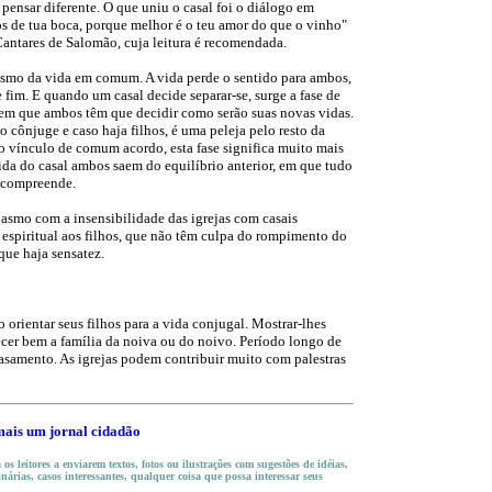
pensar diferente. O que uniu o casal foi o diálogo em
os de tua boca, porque melhor é o teu amor do que o vinho"
antares de Salomão, cuja leitura é recomendada.
asmo da vida em comum. A vida perde o sentido para ambos,
fim. E quando um casal decide separar-se, surge a fase de
 em que ambos têm que decidir como serão suas novas vidas.
 cônjuge e caso haja filhos, é uma peleja pelo resto da
 vínculo de comum acordo, esta fase significa muito mais
ida do casal ambos saem do equilíbrio anterior, em que tudo
o compreende.
asmo com a insensibilidade das igrejas com casais
 espiritual aos filhos, que não têm culpa do rompimento do
 que haja sensatez.
o orientar seus filhos para a vida conjugal. Mostrar-lhes
cer bem a família da noiva ou do noivo. Período longo de
casamento. As igrejas podem contribuir muito com palestras
mais um jornal cidadão
os leitores a enviarem textos, fotos ou ilustrações com
sugestões de idéias,
inárias, casos interessantes, qualquer coisa que possa interessar seus