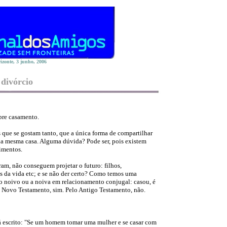
izonte, 3 junho, 2006
divórcio
obre casamento.
 que se gostam tanto, que a única forma de compartilhar
na mesma casa. Alguma dúvida? Pode ser, pois existem
dimentos.
m, não conseguem projetar o futuro: filhos,
s da vida etc; e se não der certo? Como temos uma
 o noivo ou a noiva em relacionamento conjugal: casou, é
do Novo Testamento, sim. Pelo Antigo Testamento, não.
 escrito: "Se um homem tomar uma mulher e se casar com