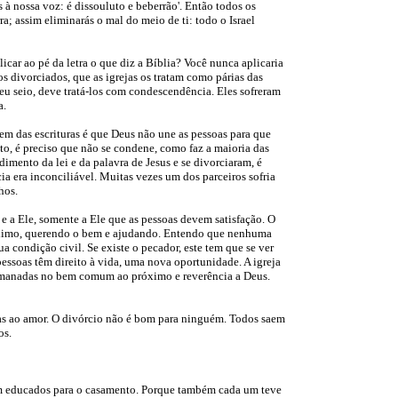
 à nossa voz: é dissouluto e beberrão'. Então todos os
a; assim eliminarás o mal do meio de ti: todo o Israel
icar ao pé da letra o que diz a Bíblia? Você nunca aplicaria
os divorciados, que as igrejas os tratam como párias das
seu seio, deve tratá-los com condescendência. Eles sofreram
a.
em das escrituras é que Deus não une as pessoas para que
anto, é preciso que não se condene, como faz a maioria das
ndimento da lei e da palavra de Jesus e se divorciaram, é
ia era inconciliável. Muitas vezes um dos parceiros sofria
hos.
 e a Ele, somente a Ele que as pessoas devem satisfação. O
óximo, querendo o bem e ajudando. Entendo que nenhuma
sua condição civil. Se existe o pecador, este tem que se ver
pessoas têm direito à vida, uma nova oportunidade. A igreja
 irmanadas no bem comum ao próximo e reverência a Deus.
as ao amor. O divórcio não é bom para ninguém. Todos saem
os.
am educados para o casamento. Porque também cada um teve