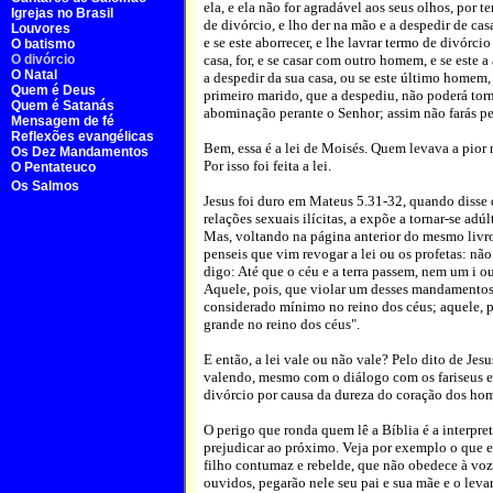
ela, e ela não for agradável aos seus olhos, por t
Igrejas no Brasil
de divórcio, e lho der na mão e a despedir de casa
Louvores
e se este aborrecer, e lhe lavrar termo de divórcio
O batismo
O divórcio
casa, for, e se casar com outro homem, e se este a
O Natal
a despedir da sua casa, ou se este último homem, 
Quem é Deus
primeiro marido, que a despediu, não poderá torn
Quem é Satanás
abominação perante o Senhor; assim não farás pec
Mensagem de fé
Reflexões evangélicas
Bem, essa é a lei de Moisés. Quem levava a pior 
Os Dez Mandamentos
Por isso foi feita a lei.
O Pentateuco
Os Salmos
Jesus foi duro em Mateus 5.31-32, quando disse 
relações sexuais ilícitas, a expõe a tornar-se ad
Mas, voltando na página anterior do mesmo livro,
penseis que vim revogar a lei ou os profetas: nã
digo: Até que o céu e a terra passem, nem um i ou
Aquele, pois, que violar um desses mandamentos,
considerado mínimo no reino dos céus; aquele, po
grande no reino dos céus".
E então, a lei vale ou não vale? Pelo dito de Jesu
valendo, mesmo com o diálogo com os fariseus e
divórcio por causa da dureza do coração dos hom
O perigo que ronda quem lê a Bíblia é a interpre
prejudicar ao próximo. Veja por exemplo o que 
filho contumaz e rebelde, que não obedece à voz 
ouvidos, pegarão nele seu pai e sua mãe e o levarã