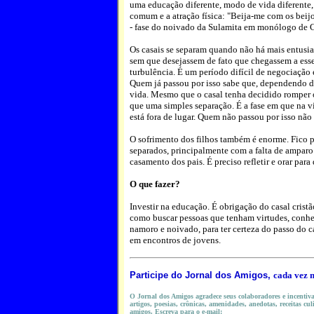
uma educação diferente, modo de vida diferente, 
comum e a atração física: "Beija-me com os beij
- fase do noivado da Sulamita em monólogo de C
Os casais se separam quando não há mais entusi
sem que desejassem de fato que chegassem a esse 
turbulência. É um período difícil de negociação
Quem já passou por isso sabe que, dependendo do
vida. Mesmo que o casal tenha decidido romper o
que uma simples separação. É a fase em que na v
está fora de lugar. Quem não passou por isso nã
O sofrimento dos filhos também é enorme. Fico p
separados, principalmente com a falta de amparo
casamento dos pais. É preciso refletir e orar para
O que fazer?
Investir na educação. É obrigação do casal cristã
como buscar pessoas que tenham virtudes, conhe
namoro e noivado, para ter certeza do passo do 
em encontros de jovens.
Participe do
Jornal dos Amigos,
cada vez 
O Jornal dos Amigos agradece seus colaboradores e incentiva 
artigos, poesias, crônicas, amenidades, anedotas, receitas cul
amigos. Escreva para o e-mail: